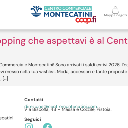
Mappa negozi
shopping che aspettavi è al Ce
 Commerciale Montecatini! Sono arrivati i saldi estivi 2026, l
vi messo nella tua wishlist. Moda, accessori e tante proposte p
 […]
Contatti
direzione@centromontecatini.com
Via Biscolla, 48 – Massa e Cozzile, Pistoia.
catini
Seguici