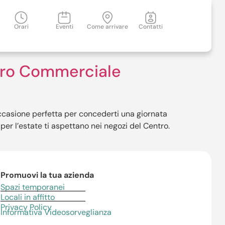
Orari
Eventi
Come arrivare
Contatti
ntro Commerciale
’occasione perfetta per concederti una giornata
er l’estate ti aspettano nei negozi del Centro.
Promuovi la tua azienda
Spazi temporanei
Locali in affitto
Privacy Policy
Informativa Videosorveglianza