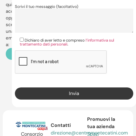
qui
Scrivi il tuo messaggio (facoltativo)
accanto,
oppure
scrivi
una
email
Dichiaro di aver letto e compreso
l’informativa sul
trattamento dati personali
.
a:
direzione@centromontecatini.com
Promuovi la
Contatti
tua azienda
direzione@centromontecatini.com
Spazi
Consorzio