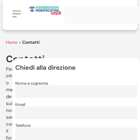
Home
>
Contatti
Contatti
Chiedi alla direzione
Per
informazioni
o
Nome e cognome
maggiori
dettagli
sui
Email
nostri
servizi,
compila
Telefono
il
form