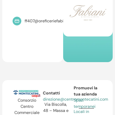
ff407@oreficeriefabiani.it
Promuovi la
Contatti
tua azienda
direzione@centromontecatini.com
Spazi
Consorzio
Via Biscolla,
temporanei
Centro
48 – Massa e
Locali in
Commerciale