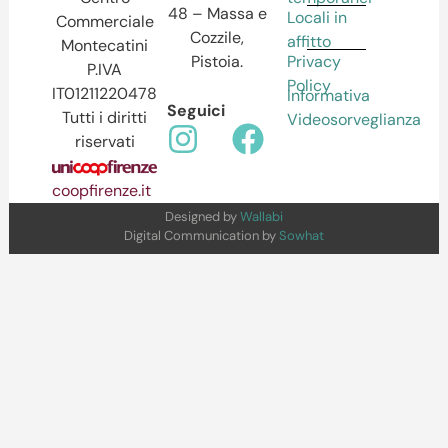
48 – Massa e
Locali in
Commerciale
Cozzile,
affitto
Montecatini
Pistoia.
Privacy
P.IVA
Policy
IT01211220478
Informativa
Seguici
Tutti i diritti
Videosorveglianza
riservati
coopfirenze.it
Designed by
Wallabi
Digital Communication by
Sowhat