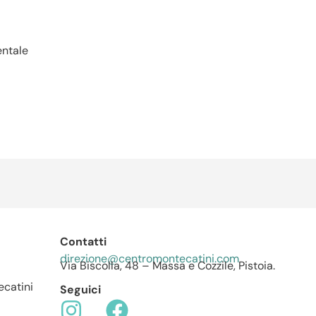
entale
Contatti
direzione@centromontecatini.com
Via Biscolla, 48 – Massa e Cozzile, Pistoia.
catini
Seguici