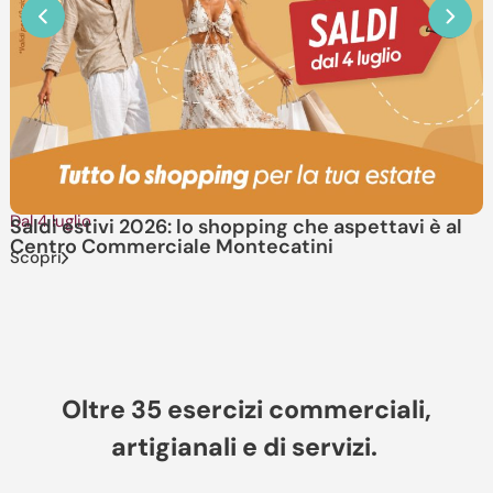
Dal 4 luglio
I
Saldi estivi 2026: lo shopping che aspettavi è al
Centro Commerciale Montecatini
Scopri
S
Oltre 35 esercizi commerciali,
artigianali e di servizi.