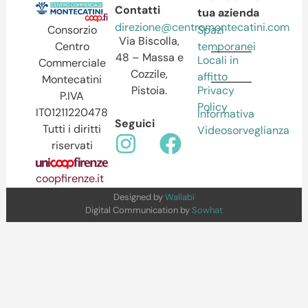
Contatti
tua azienda
direzione@centromontecatini.com
Spazi
Consorzio
Via Biscolla,
temporanei
Centro
48 – Massa e
Locali in
Commerciale
Cozzile,
affitto
Montecatini
Pistoia.
Privacy
P.IVA
Policy
IT01211220478
Informativa
Seguici
Tutti i diritti
Videosorveglianza
riservati
coopfirenze.it
Designed by
Wallabi
Digital Communication by
Sowhat