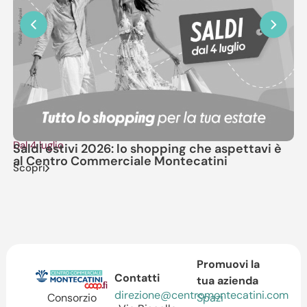
Dal 4 luglio
Il
Saldi estivi 2026: lo shopping che aspettavi è
No
al Centro Commerciale Montecatini
M
Scopri
Sc
Promuovi la
Contatti
tua azienda
direzione@centromontecatini.com
Spazi
Consorzio