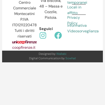
Via Biscolla,
temporanei
Centro
48 – Massa e
Locali in
Commerciale
Cozzile,
affitto
Montecatini
Pistoia.
Privacy
P.IVA
Policy
IT01211220478
Informativa
Seguici
Tutti i diritti
Videosorveglianza
riservati
coopfirenze.it
Designed by
Wallabi
Digital Communication by
Sowhat