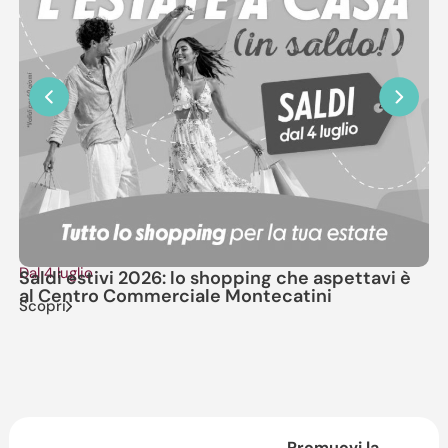
Dal 4 luglio
Il
Saldi estivi 2026: lo shopping che aspettavi è
No
al Centro Commerciale Montecatini
M
Scopri
Sc
Promuovi la