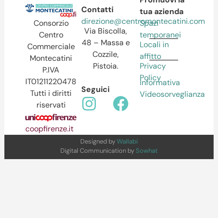
Contatti
tua azienda
direzione@centromontecatini.com
Spazi
Consorzio
Via Biscolla,
temporanei
Centro
48 – Massa e
Locali in
Commerciale
Cozzile,
affitto
Montecatini
Pistoia.
Privacy
P.IVA
Policy
IT01211220478
Informativa
Seguici
Tutti i diritti
Videosorveglianza
riservati
coopfirenze.it
Designed by
Wallabi
Digital Communication by
Sowhat