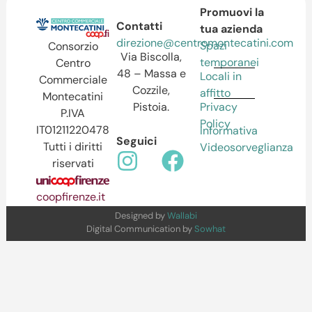
Promuovi la
Contatti
tua azienda
direzione@centromontecatini.com
Spazi
Consorzio
Via Biscolla,
temporanei
Centro
48 – Massa e
Locali in
Commerciale
Cozzile,
affitto
Montecatini
Pistoia.
Privacy
P.IVA
Policy
IT01211220478
Informativa
Seguici
Tutti i diritti
Videosorveglianza
riservati
coopfirenze.it
Designed by
Wallabi
Digital Communication by
Sowhat