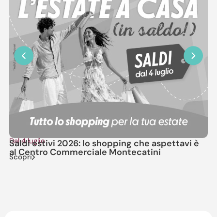
Dal 4 luglio
Il
Saldi estivi 2026: lo shopping che aspettavi è
No
al Centro Commerciale Montecatini
M
Scopri
Sc