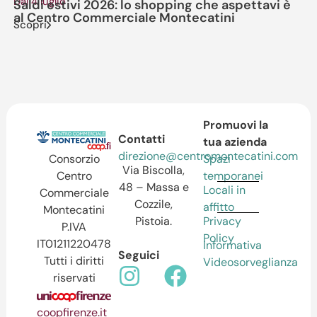
Dal 4 luglio
Il
Saldi estivi 2026: lo shopping che aspettavi è
No
al Centro Commerciale Montecatini
M
Scopri
Sc
Promuovi la
Contatti
tua azienda
direzione@centromontecatini.com
Spazi
Consorzio
Via Biscolla,
temporanei
Centro
48 – Massa e
Locali in
Commerciale
Cozzile,
affitto
Montecatini
Pistoia.
Privacy
P.IVA
Policy
IT01211220478
Informativa
Seguici
Tutti i diritti
Videosorveglianza
riservati
coopfirenze.it